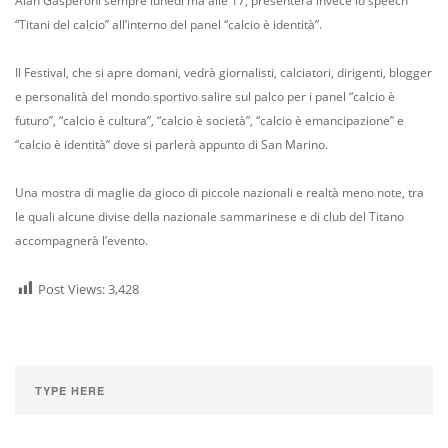
Alan Gasperoni sempre lunedì ma alle 17, presenterà invece lo speech
“Titani del calcio” all’interno del panel “calcio è identità”.
Il Festival, che si apre domani, vedrà giornalisti, calciatori, dirigenti, blogger
e personalità del mondo sportivo salire sul palco per i panel “calcio è
futuro”, “calcio è cultura”, “calcio è società”, “calcio è emancipazione” e
“calcio è identità” dove si parlerà appunto di San Marino.
Una mostra di maglie da gioco di piccole nazionali e realtà meno note, tra
le quali alcune divise della nazionale sammarinese e di club del Titano
accompagnerà l’evento.
Post Views:
3,428