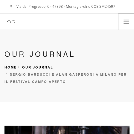
Via del Progresso, 6 - 47898 - Montegiardino COE SM24597
info@
alangasperoni@gmail.com
ABOUT ME
SERVIZI
OUR JOURNAL
PORTFOLIO
HOME
OUR JOURNAL
NEWS
SERGIO BARDUCCI E ALAN GASPERONI A MILANO PER
IL FESTIVAL CAMPO APERTO