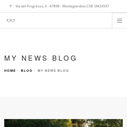
Via del Progresso, 6 - 47898 - Montegiardino COE SM24597
info@
alangasperoni@gmail.com
ABOUT ME
SERVIZI
MY NEWS BLOG
PORTFOLIO
NEWS
HOME
BLOG
MY NEWS BLOG