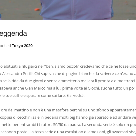
 leggenda
orised
Tokyo 2020
mo abituati a rifugiarci nel “beh, siamo piccoli” credevamo che ce ne fosse un
Alessandra Perilli. Chi sapeva che di pagine bianche da scrivere ce n’erano a
za se la ride da due giorni e senza ammetterlo mai era lì pronta a dimostrarci
o sapeva anche Gian Marco ma a lui, prima volta ai Giochi, suona tutto un po’ 
le tue cuffie e sparare come sai fare. E si vedrà.
rime ore del mattino e non è una metafora perché su uno sfondo apparenteme
coppia di cecchini sale in pedana molti big hanno già sparato e ad andare 
o netto per entrambi i tiratori, 50/50 da paura. La seconda serie è solo un p
econdo posto. La terza serie è una escalation di emozioni, gli avversari sbag