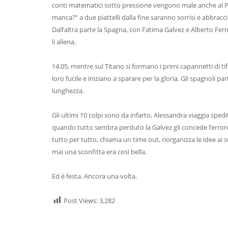
conti matematici sotto pressione vengono male anche al P
manca?” a due piattelli dalla fine saranno sorrisi e abbracci 
Dall’altra parte la Spagna, con Fatima Galvez e Alberto F
li allena.
14.05, mentre sul Titano si formano i primi capannetti di tif
loro fucile e iniziano a sparare per la gloria. Gli spagnoli
lunghezza.
Gli ultimi 10 colpi sono da infarto, Alessandra viaggia spe
quando tutto sembra perduto la Galvez gli concede l’errore ch
tutto per tutto, chiama un time out, riorganizza le idee ai s
mai una sconfitta era così bella.
Ed è festa. Ancora una volta.
Post Views:
3,282