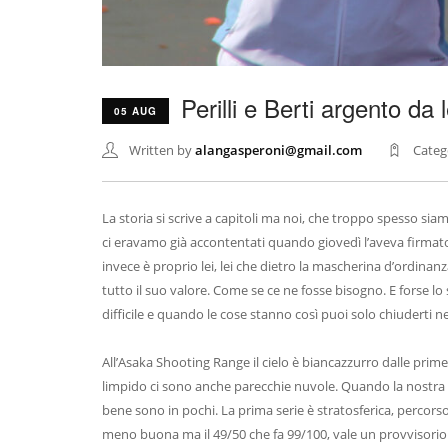
Perilli e Berti argento da
05 AUG
Written by
alangasperoni@gmail.com
Categ
La storia si scrive a capitoli ma noi, che troppo spesso sia
ci eravamo già accontentati quando giovedì l’aveva firmato 
invece è proprio lei, lei che dietro la mascherina d’ordinan
tutto il suo valore. Come se ce ne fosse bisogno. E forse l
difficile e quando le cose stanno così puoi solo chiuderti nel
All’Asaka Shooting Range il cielo è biancazzurro dalle p
limpido ci sono anche parecchie nuvole. Quando la nostra 
bene sono in pochi. La prima serie è stratosferica, percors
meno buona ma il 49/50 che fa 99/100, vale un provvisorio s