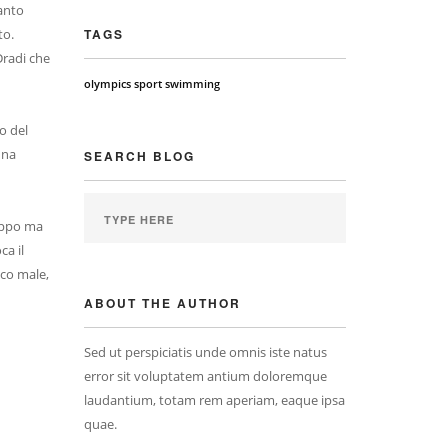
anto
to.
TAGS
Dradi che
olympics
sport
swimming
o del
una
SEARCH BLOG
roppo ma
ca il
oco male,
ABOUT THE AUTHOR
Sed ut perspiciatis unde omnis iste natus
error sit voluptatem antium doloremque
laudantium, totam rem aperiam, eaque ipsa
quae.