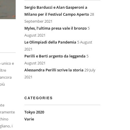
Sergio Barducci e Alan Gasperoni a
Milano per il Festival Campo Aperto
28
September 2021
Myles, l’ultima presa vale il bronzo
5
August 2021
Le Olimpiadi della Pandemia
5 August
2021
Perilli e Berti argento da leggenda
5
August 2021
o unico e
Alessandra Perilli scrive la storia
29 July
ltre
2021
 ancora
più
CATEGORIES
nte
veramente
Tokyo 2020
ochino
Varie
liano, i