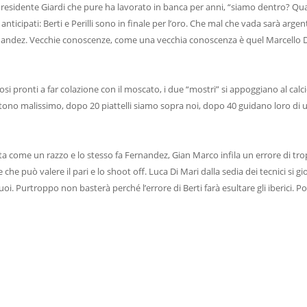
residente Giardi che pure ha lavorato in banca per anni, “siamo dentro? Qu
anticipati: Berti e Perilli sono in finale per l’oro. Che mal che vada sarà argen
ernandez. Vecchie conoscenze, come una vecchia conoscenza è quel Marcello 
osi pronti a far colazione con il moscato, i due “mostri” si appoggiano al calci
 partono malissimo, dopo 20 piattelli siamo sopra noi, dopo 40 guidano loro di 
dita come un razzo e lo stesso fa Fernandez, Gian Marco infila un errore di t
e può valere il pari e lo shoot off. Luca Di Mari dalla sedia dei tecnici si gio
uoi. Purtroppo non basterà perché l’errore di Berti farà esultare gli iberici. P