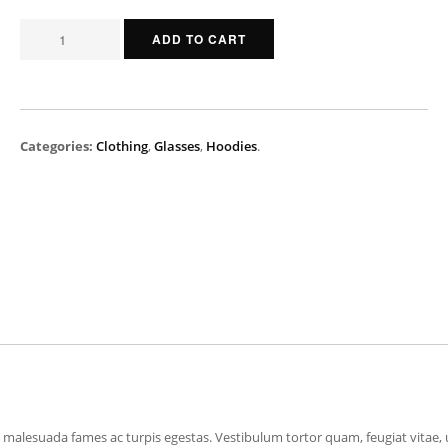
ADD TO CART
Categories:
Clothing
,
Glasses
,
Hoodies
.
 malesuada fames ac turpis egestas. Vestibulum tortor quam, feugiat vitae, u