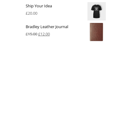
Ship Your Idea
£
20.00
Bradley Leather Journal
£
15.00
£
12.00